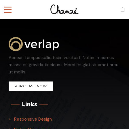
Aenean tempus sollicitudin volutpat. Nullam maximus
massa eu gravida tincidunt. Morbi feugiat sit amet arcu
ut mollis.
PURCHASE NOW
Links
Responsive Design